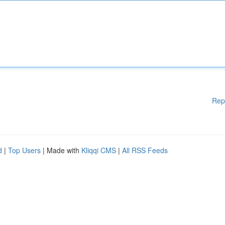
Rep
d
|
Top Users
| Made with
Kliqqi CMS
|
All RSS Feeds