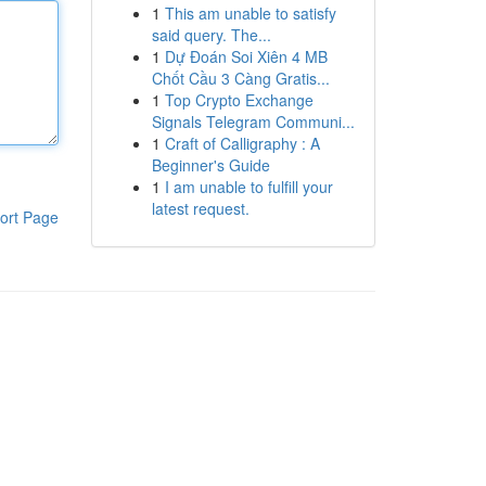
1
This am unable to satisfy
said query. The...
1
Dự Đoán Soi Xiên 4 MB
Chốt Cầu 3 Càng Gratis...
1
Top Crypto Exchange
Signals Telegram Communi...
1
Craft of Calligraphy : A
Beginner's Guide
1
I am unable to fulfill your
latest request.
ort Page