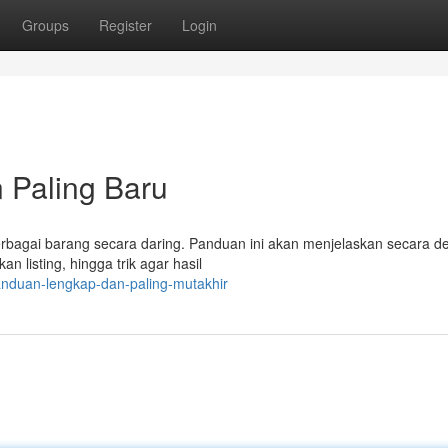
Groups
Register
Login
n Paling Baru
rbagai barang secara daring. Panduan ini akan menjelaskan secara det
n listing, hingga trik agar hasil
anduan-lengkap-dan-paling-mutakhir