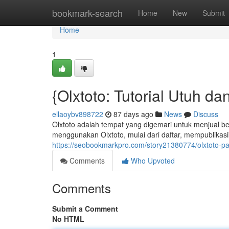
Home
bookmark-search
Home
New
Submit
Home
1
{Olxtoto: Tutorial Utuh da
ellaoybv898722
87 days ago
News
Discuss
Olxtoto adalah tempat yang digemari untuk menjual be
menggunakan Olxtoto, mulai dari daftar, mempublikasika
https://seobookmarkpro.com/story21380774/olxtoto-p
Comments
Who Upvoted
Comments
Submit a Comment
No HTML