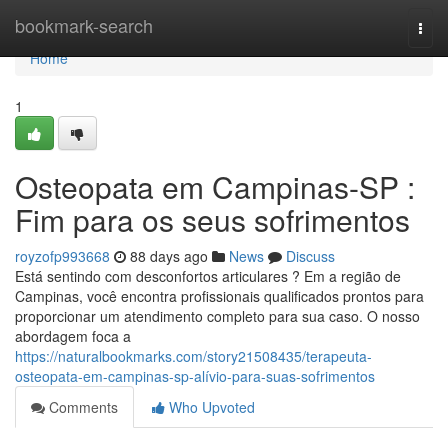
Home
bookmark-search
Togg
navi
Home
1
Osteopata em Campinas-SP :
Fim para os seus sofrimentos
royzofp993668
88 days ago
News
Discuss
Está sentindo com desconfortos articulares ? Em a região de
Campinas, você encontra profissionais qualificados prontos para
proporcionar um atendimento completo para sua caso. O nosso
abordagem foca a
https://naturalbookmarks.com/story21508435/terapeuta-
osteopata-em-campinas-sp-alívio-para-suas-sofrimentos
Comments
Who Upvoted