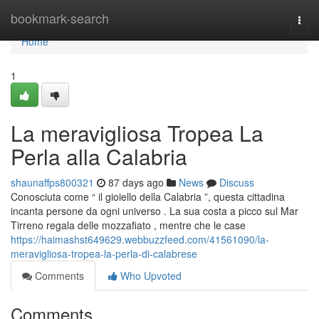
Home
bookmark-search
Togg
navi
Home
1
La meravigliosa Tropea La
Perla alla Calabria
shaunaffps800321
87 days ago
News
Discuss
Conosciuta come “ il gioiello della Calabria ”, questa cittadina
incanta persone da ogni universo . La sua costa a picco sul Mar
Tirreno regala delle mozzafiato , mentre che le case
https://haimashst649629.webbuzzfeed.com/41561090/la-
meravigliosa-tropea-la-perla-di-calabrese
Comments
Who Upvoted
Comments