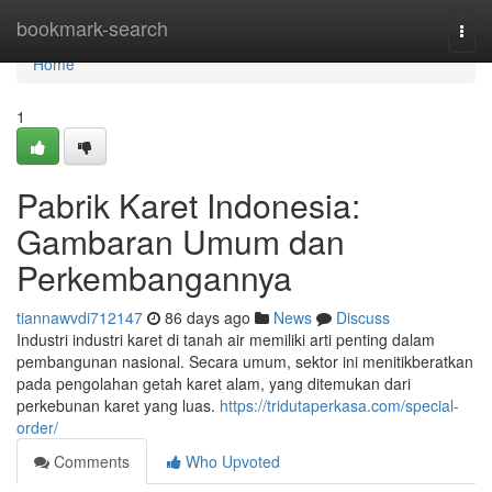
Home
bookmark-search
Togg
navi
Home
1
Pabrik Karet Indonesia:
Gambaran Umum dan
Perkembangannya
tiannawvdi712147
86 days ago
News
Discuss
Industri industri karet di tanah air memiliki arti penting dalam
pembangunan nasional. Secara umum, sektor ini menitikberatkan
pada pengolahan getah karet alam, yang ditemukan dari
perkebunan karet yang luas.
https://tridutaperkasa.com/special-
order/
Comments
Who Upvoted