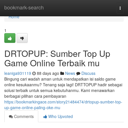
Home
bookmark-search
Togg
navi
Home
1
DRTOPUP: Sumber Top Up
Game Online Terbaik mu
leaniga931119
88 days ago
News
Discuss
Bingung cari wadah aman untuk mendapatkan isi saldo game
online kesukaanmu? Tenang saja lagi! DRTTOPUP hadir sebagai
solusi terbaik untuk semua kebutuhanmu. Kami menawarkan
berbagai pilihan cara pembayaran
https://bookmarkingace.com/story21484474/drtopup-sumber-top-
up-game-online-paling-oke-mu
Comments
Who Upvoted