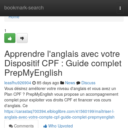
Home
bookmark-search
Togg
navi
Home
1
Apprendre l'anglais avec votre
Dispositif CPF : Guide complet
PrepMyEnglish
leasfhu926904
85 days ago
News
Discuss
Vous désirez améliorer votre niveau d'anglais et vous avez un
Plan CPF ? PrepMyEnglish vous propose un accompagnement
complet pour exploiter vos droits CPF et financer vos cours
d'anglais. Ce
https://carastaq700394.elbloglibre.com/41560199/maîtriser-l-
anglais-avec-votre-compte-cpf-guide-complet-prepmyenglish
Comments
Who Upvoted