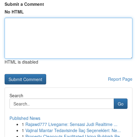
Submit a Comment
No HTML
HTML is disabled
Report Page
Search
Go
Published News
1
Rajawd777 Livegame: Sensasi Judi Realtime ...
1
Vajinal Mantar Tedavisinde İlaç Seçenekleri: Ne...
1
Property Cleanouts Facilitated Using Rubbish Re...