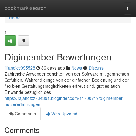
Home
bookmark-search
Togg
navi
Home
1
Digimember Bewertungen
lilianqicc095528
86 days ago
News
Discuss
Zahlreiche Anwender berichten von der Software mit gemischten
Gefühlen. Während einige von der einfachen Bedienung und der
flexiblen Gestaltungsmöglichkeiten erfreut sind, gibt es auch
Einwände bezüglich des
https://rajandfxz734391.bloginder.com/41700719/digimember-
nutzererfahrungen
Comments
Who Upvoted
Comments