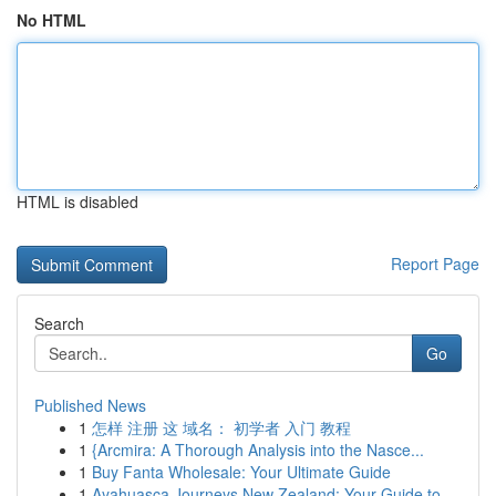
No HTML
HTML is disabled
Report Page
Search
Go
Published News
1
怎样 注册 这 域名： 初学者 入门 教程
1
{Arcmira: A Thorough Analysis into the Nasce...
1
Buy Fanta Wholesale: Your Ultimate Guide
1
Ayahuasca Journeys New Zealand: Your Guide to...