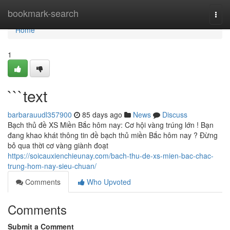
Home
bookmark-search
Togg
navi
Home
1
```text
barbarauudl357900
85 days ago
News
Discuss
Bạch thủ đề XS Miền Bắc hôm nay: Cơ hội vàng trúng lớn ! Bạn
đang khao khát thông tin đề bạch thủ miền Bắc hôm nay ? Đừng
bỏ qua thời cơ vàng giành đoạt
https://soicauxienchieunay.com/bach-thu-de-xs-mien-bac-chac-
trung-hom-nay-sieu-chuan/
Comments
Who Upvoted
Comments
Submit a Comment