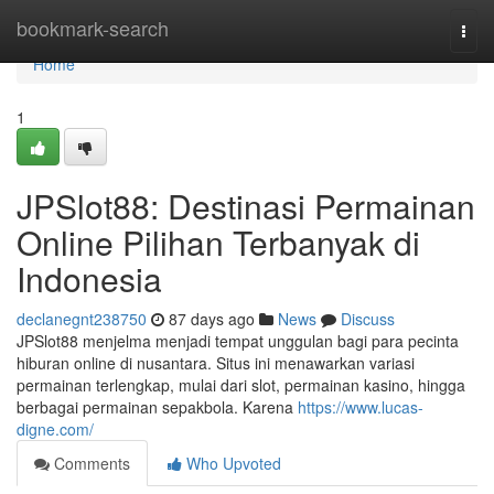
Home
bookmark-search
Togg
navi
Home
1
JPSlot88: Destinasi Permainan
Online Pilihan Terbanyak di
Indonesia
declanegnt238750
87 days ago
News
Discuss
JPSlot88 menjelma menjadi tempat unggulan bagi para pecinta
hiburan online di nusantara. Situs ini menawarkan variasi
permainan terlengkap, mulai dari slot, permainan kasino, hingga
berbagai permainan sepakbola. Karena
https://www.lucas-
digne.com/
Comments
Who Upvoted