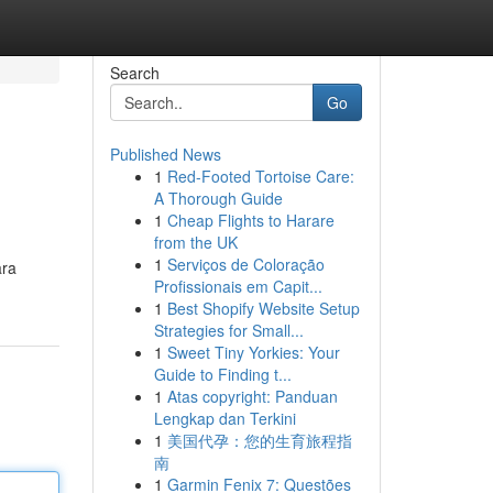
Search
Go
Published News
1
Red-Footed Tortoise Care:
A Thorough Guide
1
Cheap Flights to Harare
from the UK
1
Serviços de Coloração
ara
Profissionais em Capit...
1
Best Shopify Website Setup
Strategies for Small...
1
Sweet Tiny Yorkies: Your
Guide to Finding t...
1
Atas copyright: Panduan
Lengkap dan Terkini
1
美国代孕：您的生育旅程指
南
1
Garmin Fenix 7: Questões