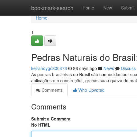
Home
bookmark-search
Home
New
Submit
Home
1
Pedras Naturais do Brasi
keiranqygc800473
86 days ago
News
Discuss
As pedras brasileiras do Brasil são conhecidas por su
aplicações em construção , graças sua riqueza de ma
Comments
Who Upvoted
Comments
Submit a Comment
No HTML