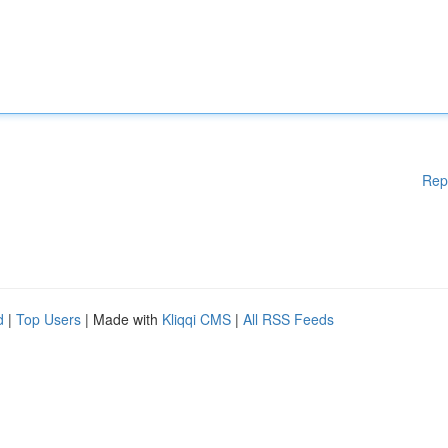
Rep
d
|
Top Users
| Made with
Kliqqi CMS
|
All RSS Feeds