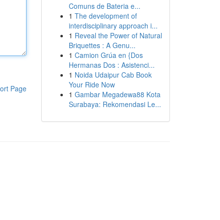
Comuns de Bateria e...
1
The development of
interdisciplinary approach i...
1
Reveal the Power of Natural
Briquettes : A Genu...
1
Camion Grúa en {Dos
Hermanas Dos : Asistenci...
1
Noida Udaipur Cab Book
Your Ride Now
ort Page
1
Gambar Megadewa88 Kota
Surabaya: Rekomendasi Le...