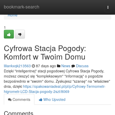
Home
bookmark-search
Togg
navi
Home
1
Cyfrowa Stacja Pogody:
Komfort w Twoim Domu
liliankxqk213563
87 days ago
News
Discuss
Dzięki "inteligentnej" stacji pogodowej Cyfrowa Stacja Pogody,
możesz cieszyć się "kompleksowym" "informacją" o pogodzie
bezpośrednio w "swoim" domu. Zyskujesz "szansę" na "właściwe"
dnia, dzięki
https://opakowaniadeal.pl/pl/p/Cyfrowy-Termometr-
higrometr-LCD-Stacja-pogody-2szt/8069
Comments
Who Upvoted
Comments