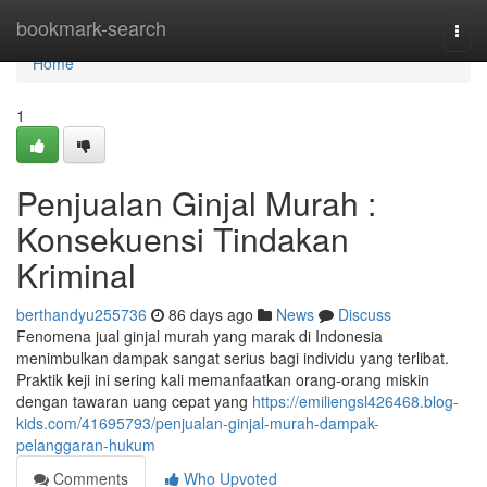
Home
bookmark-search
Togg
navi
Home
1
Penjualan Ginjal Murah :
Konsekuensi Tindakan
Kriminal
berthandyu255736
86 days ago
News
Discuss
Fenomena jual ginjal murah yang marak di Indonesia
menimbulkan dampak sangat serius bagi individu yang terlibat.
Praktik keji ini sering kali memanfaatkan orang-orang miskin
dengan tawaran uang cepat yang
https://emiliengsl426468.blog-
kids.com/41695793/penjualan-ginjal-murah-dampak-
pelanggaran-hukum
Comments
Who Upvoted