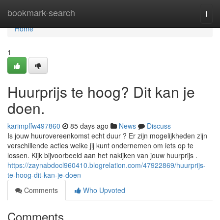
Home
bookmark-search
Togg
navi
Home
1
Huurprijs te hoog? Dit kan je
doen.
karimpffw497860
85 days ago
News
Discuss
Is jouw huurovereenkomst echt duur ? Er zijn mogelijkheden zijn
verschillende acties welke jij kunt ondernemen om iets op te
lossen. Kijk bijvoorbeeld aan het nakijken van jouw huurprijs .
https://zaynabdocl960410.blogrelation.com/47922869/huurprijs-
te-hoog-dit-kan-je-doen
Comments
Who Upvoted
Comments