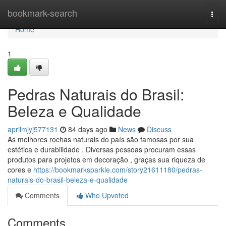
Home
bookmark-search
Togg
navi
Home
1
Pedras Naturais do Brasil:
Beleza e Qualidade
aprilmjyj577131
84 days ago
News
Discuss
As melhores rochas naturais do país são famosas por sua
estética e durabilidade . Diversas pessoas procuram essas
produtos para projetos em decoração , graças sua riqueza de
cores e
https://bookmarksparkle.com/story21611180/pedras-
naturais-do-brasil-beleza-e-qualidade
Comments
Who Upvoted
Comments