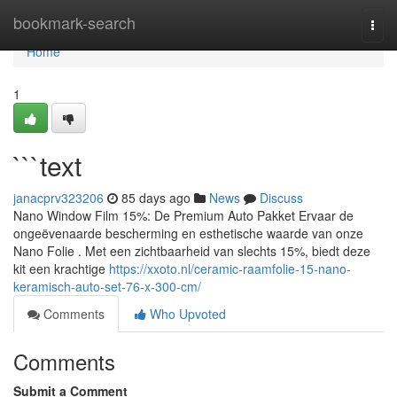
Home
bookmark-search
Togg
navi
Home
1
```text
janacprv323206
85 days ago
News
Discuss
Nano Window Film 15%: De Premium Auto Pakket Ervaar de
ongeëvenaarde bescherming en esthetische waarde van onze
Nano Folie . Met een zichtbaarheid van slechts 15%, biedt deze
kit een krachtige
https://xxoto.nl/ceramic-raamfolie-15-nano-
keramisch-auto-set-76-x-300-cm/
Comments
Who Upvoted
Comments
Submit a Comment