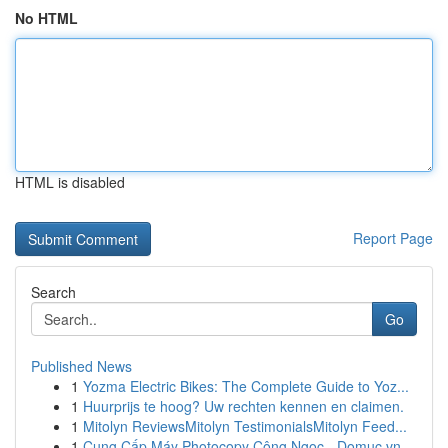
No HTML
HTML is disabled
Report Page
Search
Go
Published News
1
Yozma Electric Bikes: The Complete Guide to Yoz...
1
Huurprijs te hoog? Uw rechten kennen en claimen.
1
Mitolyn ReviewsMitolyn TestimonialsMitolyn Feed...
1
Cung Cấp Máy Photocopy Công Ngọc - Domuc.vn