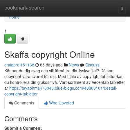
Home
bookmark-search
Togg
navi
Home
1
Skaffa copyright Online
craigproi151168
85 days ago
News
Discuss
Känner du dig svag och vill förbättra din livskvalitet? Då kan
copyright vara svaret för dig. Med hjälp av copyright tablettor kan
du kontrollera din glukosnivå. Vårt sortiment av Vecentab tabletter
är
https://tayaohms470045.blue-blogs.com/48800101/beställ-
copyright-tabletter
Comments
Who Upvoted
Comments
Submit a Comment