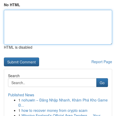
No HTML
HTML is disabled
Report Page
Search
Go
Published News
1
nohuwin – Đăng Nhập Nhanh, Khám Phá Kho Game
Đ...
1
how to recover money from crypto scam
1
Winning England's Official Area Tenders — Your ...