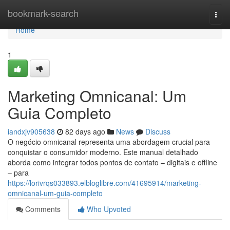
Home
bookmark-search
Togg
navi
Home
1
Marketing Omnicanal: Um
Guia Completo
iandxjv905638
82 days ago
News
Discuss
O negócio omnicanal representa uma abordagem crucial para
conquistar o consumidor moderno. Este manual detalhado
aborda como integrar todos pontos de contato – digitais e offline
– para
https://lorivrqs033893.elbloglibre.com/41695914/marketing-
omnicanal-um-guia-completo
Comments
Who Upvoted