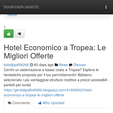
Home
bookmark-search
Togg
navi
Home
1
Hotel Economico a Tropea: Le
Migliori Offerte
kobidjay656266
83 days ago
News
Discuss
Cerchi un sistemazione a basso costo a Tropea? Esplora le
fantastiche proposte per il tuo pernottamento! Abbiamo
selezionato i più vantaggiosi strutture ricettive a prezzi accessibili ,
perfetti per turisti
https://geraldgvji649266.blogpayz.com/41606902/hotel-
economico-a-tropea-le-migliori-offerte
Comments
Who Upvoted