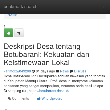
Home
bookmark-search
Togg
navi
Home
1
Deskripsi Desa tentang
Botubarani: Kekuatan dan
Keistimewaan Lokal
karimcxtw049208
81 days ago
News
Discuss
Desa Botubarani Kecil merupakan sebuah kawasan yang terletak
di Kabupaten Mamuju Utara . Profil desa ini menyoroti kekuatan
perikanan yang sangat menjanjikan, terutama pada hasil kelapa .
Di samping itu ,
https://botubarani.desa.id/
Comments
Who Upvoted