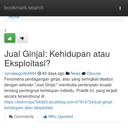
Home
bookmark-search
Togg
navi
Home
1
Jual Ginjal: Kehidupan atau
Eksploitasi?
cyruseegz464894
83 days ago
News
Discuss
Fenomena perdagangan ginjal, atau yang seringkali disebut
dengan sebutan "Jual Ginjal," membuka pertanyaan krusial
tentang pentingnya kehidupan individu. Praktik ini, yang terjadi
secara tersembunyi di
https://alvinrmps706363.atualblog.com/47974724/jual-ginjal-
kehidupan-atau-eksploitasi
Comments
Who Upvoted