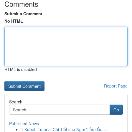
Comments
Submit a Comment
No HTML
HTML is disabled
Report Page
Search
Go
Published News
1
Kubet: Tutorial Chi Tiết cho Người lần đầu ...