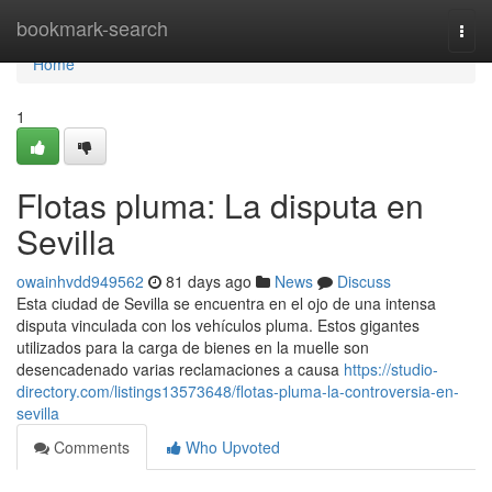
Home
bookmark-search
Togg
navi
Home
1
Flotas pluma: La disputa en
Sevilla
owainhvdd949562
81 days ago
News
Discuss
Esta ciudad de Sevilla se encuentra en el ojo de una intensa
disputa vinculada con los vehículos pluma. Estos gigantes
utilizados para la carga de bienes en la muelle son
desencadenado varias reclamaciones a causa
https://studio-
directory.com/listings13573648/flotas-pluma-la-controversia-en-
sevilla
Comments
Who Upvoted