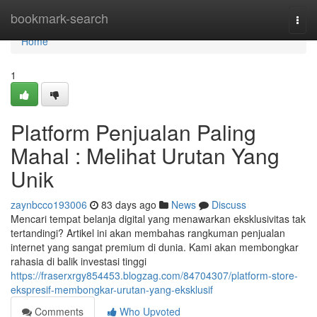
Home
bookmark-search
Togg
navi
Home
1
Platform Penjualan Paling
Mahal : Melihat Urutan Yang
Unik
zaynbcco193006
83 days ago
News
Discuss
Mencari tempat belanja digital yang menawarkan eksklusivitas tak
tertandingi? Artikel ini akan membahas rangkuman penjualan
internet yang sangat premium di dunia. Kami akan membongkar
rahasia di balik investasi tinggi
https://fraserxrgy854453.blogzag.com/84704307/platform-store-
ekspresif-membongkar-urutan-yang-eksklusif
Comments
Who Upvoted