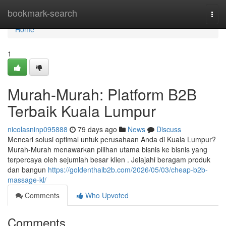
Home
bookmark-search
Togg
navi
Home
1
Murah-Murah: Platform B2B
Terbaik Kuala Lumpur
nicolasninp095888
79 days ago
News
Discuss
Mencari solusi optimal untuk perusahaan Anda di Kuala Lumpur?
Murah-Murah menawarkan pilihan utama bisnis ke bisnis yang
terpercaya oleh sejumlah besar klien . Jelajahi beragam produk
dan bangun
https://goldenthaib2b.com/2026/05/03/cheap-b2b-
massage-kl/
Comments
Who Upvoted
Comments