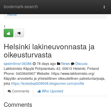
Home
bookmark-search
Togg
navi
Home
1
Helsinki lakineuvonnasta ja
oikeusturvasta
qasimtlma136386
78 days ago
News
Discuss
Lakitoimisto Käpylä Pohjolankatu 43, 00610 Helsinki, Finland
Phone: 0403640907 Website: https://www.lakitoimisto.org/
Käpylän arvostettu ja yhteisöllinen oikeudellinen palveluntarjoaja,
joka
https://lexiesbqd208508.blogsumer.com/profile
Comments
Who Upvoted
Comments