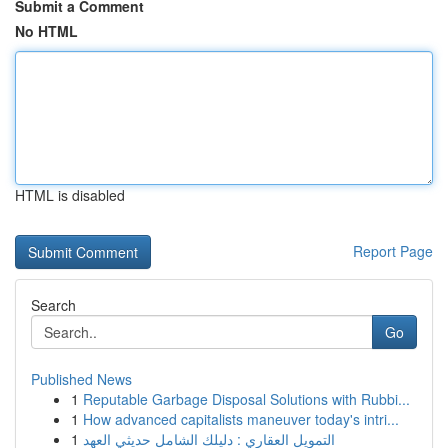
Submit a Comment
No HTML
HTML is disabled
Report Page
Search
Go
Published News
1
Reputable Garbage Disposal Solutions with Rubbi...
1
How advanced capitalists maneuver today's intri...
1
التمويل العقاري : دليلك الشامل حديثي العهد