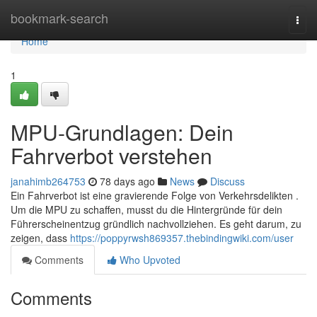
Home
bookmark-search
Togg
navi
Home
1
MPU-Grundlagen: Dein
Fahrverbot verstehen
janahimb264753
78 days ago
News
Discuss
Ein Fahrverbot ist eine gravierende Folge von Verkehrsdelikten .
Um die MPU zu schaffen, musst du die Hintergründe für dein
Führerscheinentzug gründlich nachvollziehen. Es geht darum, zu
zeigen, dass
https://poppyrwsh869357.thebindingwiki.com/user
Comments
Who Upvoted
Comments