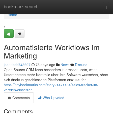
Home
bookmark-search
Togg
navi
Home
1
Automatisierte Workflows im
Marketing
joannbdc743697
78 days ago
News
Discuss
Open Source CRM kann besonders interessant sein, wenn
Unternehmen mehr Kontrolle über ihre Software wünschen, ohne
sich direkt in geschlossene Plattformen einzukaufen.
https://tinybookmarks.com/story21471184/sales-tracker-im-
vertrieb-einsetzen
Comments
Who Upvoted
Comments