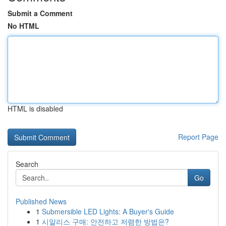
Submit a Comment
No HTML
HTML is disabled
Report Page
Search
Go
Published News
1
Submersible LED Lights: A Buyer's Guide
1
시알리스 구매: 안전하고 저렴한 방법은?