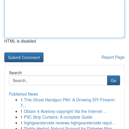
HTML is disabled
Report Page
Search
Go
Published News
1
This Ghost Handgun P80: A Growing DIY Firearm
T...
1
Obtain 4-Acetoxy copyright Via the Internet ...
1
PVC Strip Curtains: A complete Guide
1
highgearsteroids reviews highgearsteroids reput...
1
Diablo Herbal: Natural Support for Diabetes Man...