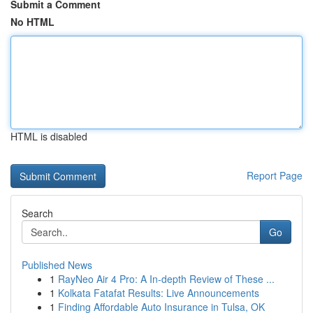
Submit a Comment
No HTML
HTML is disabled
Report Page
Search
Go
Published News
1
RayNeo Air 4 Pro: A In-depth Review of These ...
1
Kolkata Fatafat Results: Live Announcements
1
Finding Affordable Auto Insurance in Tulsa, OK