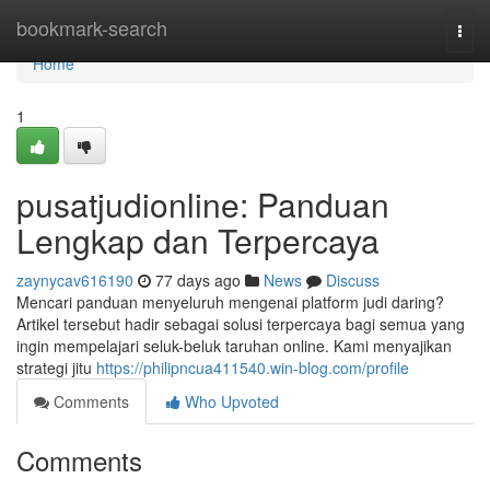
Home
bookmark-search
Togg
navi
Home
1
pusatjudionline: Panduan
Lengkap dan Terpercaya
zaynycav616190
77 days ago
News
Discuss
Mencari panduan menyeluruh mengenai platform judi daring?
Artikel tersebut hadir sebagai solusi terpercaya bagi semua yang
ingin mempelajari seluk-beluk taruhan online. Kami menyajikan
strategi jitu
https://philipncua411540.win-blog.com/profile
Comments
Who Upvoted
Comments