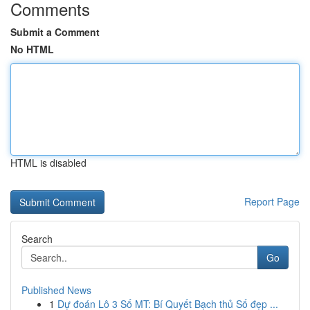
Comments
Submit a Comment
No HTML
HTML is disabled
Report Page
Search
Go
Published News
1
Dự đoán Lô 3 Số MT: Bí Quyết Bạch thủ Số đẹp ...