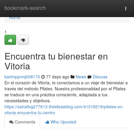
Home
bookmark-search
Togg
navi
Home
1
Encuentra tu bienestar en
Vitoria
karimppmq008170
77 days ago
News
Discuss
En el corazón de Vitoria, te conectamos a un viaje de bienestar a
través del método Pilates. Nuestra profesionalidad por el Pilates
se traduce en una práctica consciente, adaptada a tus
necesidades y objetivos.
https://sairatlvg277613.theideasblog.com/41018219/pilates-en-
vitoria-encuentra-tu-centro
Comments
Who Upvoted