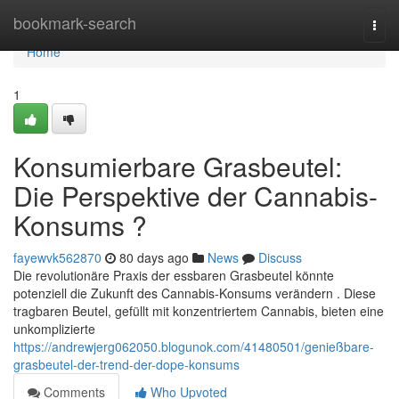
Home
bookmark-search
Togg
navi
Home
1
Konsumierbare Grasbeutel:
Die Perspektive der Cannabis-
Konsums ?
fayewvk562870
80 days ago
News
Discuss
Die revolutionäre Praxis der essbaren Grasbeutel könnte
potenziell die Zukunft des Cannabis-Konsums verändern . Diese
tragbaren Beutel, gefüllt mit konzentriertem Cannabis, bieten eine
unkomplizierte
https://andrewjerg062050.blogunok.com/41480501/genießbare-
grasbeutel-der-trend-der-dope-konsums
Comments
Who Upvoted