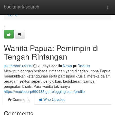
Home
bookmark-search
Togg
navi
Home
1
Wanita Papua: Pemimpin di
Tengah Rintangan
jakubrhhn169119
79 days ago
News
Discuss
Meskipun dengan berbagai rintangan yang dihadapi, nona Papua
membuktikan ketangguhan serta partisipasi krusial mereka dalam
beragam sektor, seperti pendidikan, kedokteran, sampai
penguatan bisnis. Para wanita tak hanya
https://maciepurp690438.get-blogging.com/profile
Comments
Who Upvoted
Comments