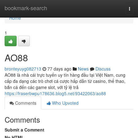
Home
bookmark-search
Togg
navi
Home
1
AO88
bronteyuyg082713
77 days ago
News
Discuss
AO88 là nhà cái trực tuyến uy tín hàng đầu tại Việt Nam, cung
cấp đa dạng các trò chơi cá cược hấp dẫn từ casino, thể thao,
bắn cá đến các game slot, với tỷ lệ trả
https://fraserbwpu178636.blog5.net/93422063/ao88
Comments
Who Upvoted
Comments
Submit a Comment
No HTML