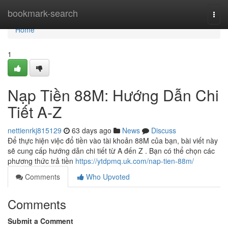
Home
bookmark-search
Togg
navi
Home
1
Nạp Tiền 88M: Hướng Dẫn Chi
Tiết A-Z
nettienrkj815129
63 days ago
News
Discuss
Để thực hiện việc đổ tiền vào tài khoản 88M của bạn, bài viết này
sẽ cung cấp hướng dẫn chi tiết từ A đến Z . Bạn có thể chọn các
phương thức trả tiền
https://ytdpmq.uk.com/nap-tien-88m/
Comments
Who Upvoted
Comments
Submit a Comment