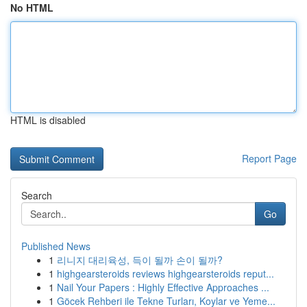
No HTML
HTML is disabled
Report Page
Search
Go
Published News
1
리니지 대리육성, 득이 될까 손이 될까?
1
highgearsteroids reviews highgearsteroids reput...
1
Nail Your Papers : Highly Effective Approaches ...
1
Göcek Rehberi ile Tekne Turları, Koylar ve Yeme...