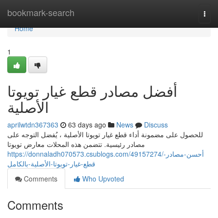
Home
bookmark-search
Togg
navi
Home
1
أفضل مصادر قطع غيار تويوتا
الأصلية
aprilwtdn367363
63 days ago
News
Discuss
للحصول على مضمونة أداء قطع غيار تويوتا الأصلية ، يُفضل التوجه على
مصادر رئيسية. تتضمن هذه المحلات معارض تويوتا
https://donnaladh070573.csublogs.com/49157274/أحسن-مصادر-
قطع-غيار-تويوتا-الأصلية-بالكامل
Comments
Who Upvoted
Comments