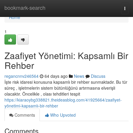
Home
bookmark-search
Togg
navi
Home
1
Zaafiyet Yönetimi: Kapsamlı Bir
Rehber
regancnnv246564
64 days ago
News
Discuss
İşte risk idaresi konusuna kapsamlı bir rehber sunmaktadır. Bu tür
süreç , işletmelerin sistem bütünlüğünü artırmasına elverişli
olacaktır. Öncelikle , olası tehditleri tespit
https://kiaraoybg338821.theideasblog.com/41925664/zaafiyet-
yönetimi-kapsamlı-bir-rehber
Comments
Who Upvoted
Comments