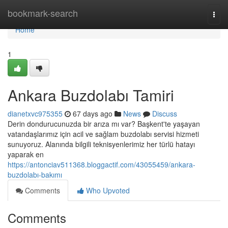
Home
bookmark-search
Togg
navi
Home
1
Ankara Buzdolabı Tamiri
dianetxvc975355
67 days ago
News
Discuss
Derin dondurucunuzda bir arıza mı var? Başkent'te yaşayan
vatandaşlarımız için acil ve sağlam buzdolabı servisi hizmeti
sunuyoruz. Alanında bilgili teknisyenlerimiz her türlü hatayı
yaparak en
https://antonciav511368.bloggactif.com/43055459/ankara-
buzdolabı-bakımı
Comments
Who Upvoted
Comments