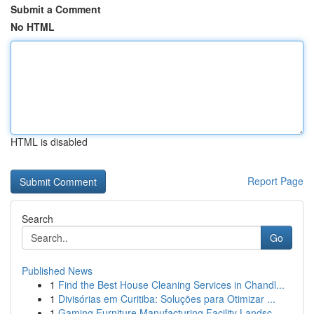
Submit a Comment
No HTML
HTML is disabled
Report Page
Search
Go
Published News
1
Find the Best House Cleaning Services in Chandl...
1
Divisórias em Curitiba: Soluções para Otimizar ...
1
Gaming Furniture Manufacturing Facility Landsc...