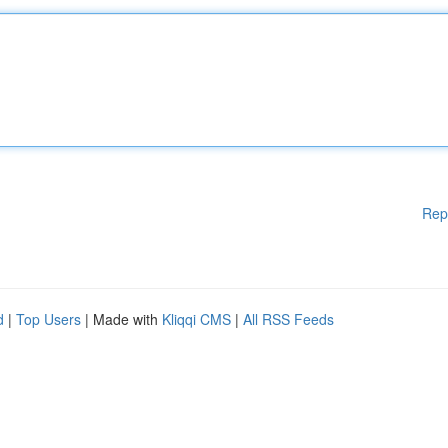
Rep
d
|
Top Users
| Made with
Kliqqi CMS
|
All RSS Feeds