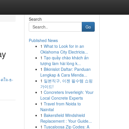
Search
Go
Published News
1
What to Look for in an
ay
Oklahoma City Electricia...
1
Tạo quầy chào khách ấn
tượng làm hài lòng k...
1
Bikinislot Daftar: Panduan
Lengkap & Cara Menda...
-ดใจ-ธ-
1
일본직구, 이젠 필수템 쇼핑
가이드!
1
Concreters Inverleigh: Your
Local Concrete Experts
1
Travel from Noida to
Nainital
1
Bakersfield Windshield
Replacement : Your Guide...
1
Tuscaloosa Zip Codes: A