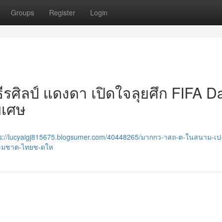
Groups
Register
Login
รศิลป์ แดงดา เปิดใจลุยศึก FIFA D
พิเศษ
ps://lucyaigj815675.blogsumer.com/40448265/มากกว-าสถ-ต-ในสนาม-เป
-มชาต-ไทยช-ดให