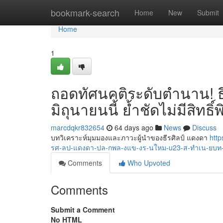
Home
bookmark-search
Home
New
Submit
Home
1
ถอดทัศนคติระดับตำนาน! ธี
มิถุนายนนี้ ย้ำชัดไม่มีสิทธิ์
marcdqkr832654
64 days ago
News
Discuss
บทวิเคราะห์มุมมองและภาวะผู้นำของธีรศิลป์ แดงดา
htt
รศ-ลป-แดงดา-ปล-กพล-งแข-งร-นใหม-u23-ส-ทำเน-ยบท
Comments
Who Upvoted
Comments
Submit a Comment
No HTML