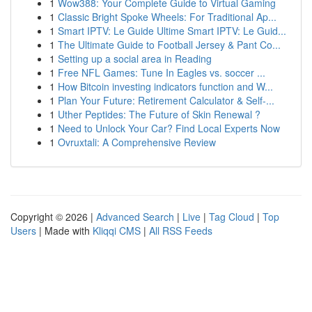
1
Wow388: Your Complete Guide to Virtual Gaming
1
Classic Bright Spoke Wheels: For Traditional Ap...
1
Smart IPTV: Le Guide Ultime Smart IPTV: Le Guid...
1
The Ultimate Guide to Football Jersey & Pant Co...
1
Setting up a social area in Reading
1
Free NFL Games: Tune In Eagles vs. soccer ...
1
How Bitcoin investing indicators function and W...
1
Plan Your Future: Retirement Calculator & Self-...
1
Uther Peptides: The Future of Skin Renewal ?
1
Need to Unlock Your Car? Find Local Experts Now
1
Ovruxtali: A Comprehensive Review
Copyright © 2026 |
Advanced Search
|
Live
|
Tag Cloud
|
Top
Users
| Made with
Kliqqi CMS
|
All RSS Feeds