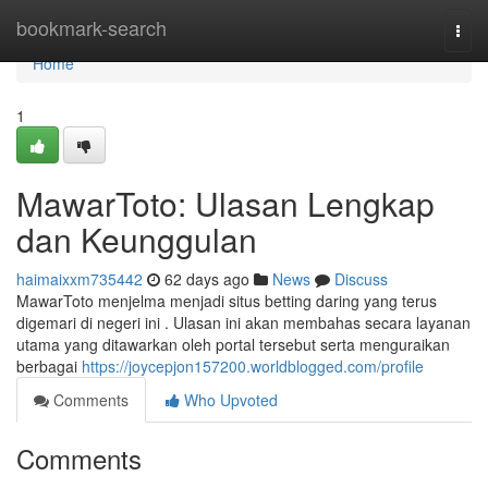
Home
bookmark-search
Togg
navi
Home
1
MawarToto: Ulasan Lengkap
dan Keunggulan
haimaixxm735442
62 days ago
News
Discuss
MawarToto menjelma menjadi situs betting daring yang terus
digemari di negeri ini . Ulasan ini akan membahas secara layanan
utama yang ditawarkan oleh portal tersebut serta menguraikan
berbagai
https://joycepjon157200.worldblogged.com/profile
Comments
Who Upvoted
Comments