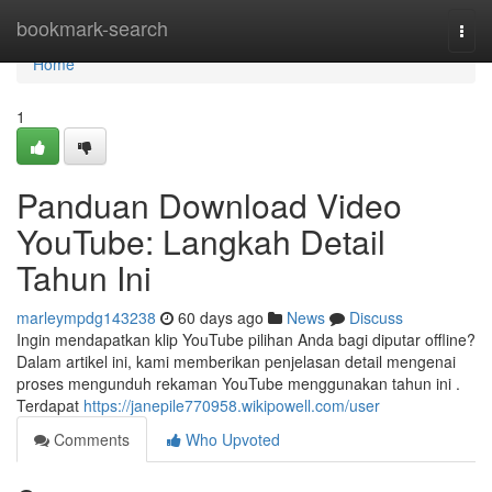
Home
bookmark-search
Togg
navi
Home
1
Panduan Download Video
YouTube: Langkah Detail
Tahun Ini
marleympdg143238
60 days ago
News
Discuss
Ingin mendapatkan klip YouTube pilihan Anda bagi diputar offline?
Dalam artikel ini, kami memberikan penjelasan detail mengenai
proses mengunduh rekaman YouTube menggunakan tahun ini .
Terdapat
https://janepile770958.wikipowell.com/user
Comments
Who Upvoted