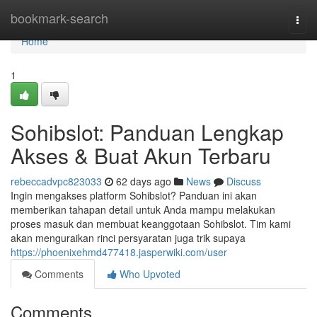
Home
bookmark-search
Togg
navi
Home
1
Sohibslot: Panduan Lengkap
Akses & Buat Akun Terbaru
rebeccadvpc823033
62 days ago
News
Discuss
Ingin mengakses platform Sohibslot? Panduan ini akan
memberikan tahapan detail untuk Anda mampu melakukan
proses masuk dan membuat keanggotaan Sohibslot. Tim kami
akan menguraikan rinci persyaratan juga trik supaya
https://phoenixehmd477418.jasperwiki.com/user
Comments
Who Upvoted
Comments