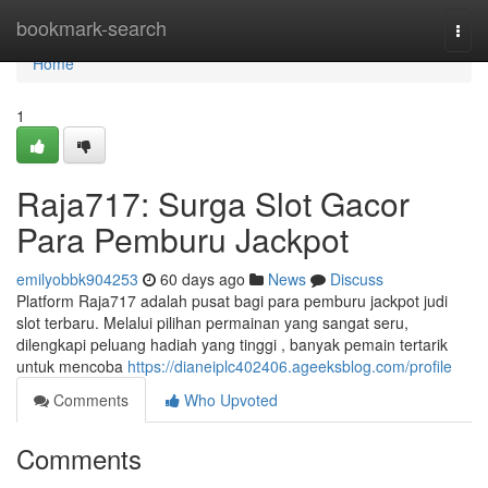
Home
bookmark-search
Togg
navi
Home
1
Raja717: Surga Slot Gacor
Para Pemburu Jackpot
emilyobbk904253
60 days ago
News
Discuss
Platform Raja717 adalah pusat bagi para pemburu jackpot judi
slot terbaru. Melalui pilihan permainan yang sangat seru,
dilengkapi peluang hadiah yang tinggi , banyak pemain tertarik
untuk mencoba
https://dianeiplc402406.ageeksblog.com/profile
Comments
Who Upvoted
Comments