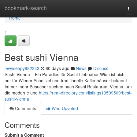
Home
bookmark-search
Togg
navi
Home
1
Best sushi Vienna
lewyseapy982343
60 days ago
News
Discuss
Sushi Vienna – Ein Paradies für Sushi-Liebhaber Wien ist nicht
nur für Wiener Schnitzel und traditionelle Kaffeehäuser bekannt.
Immer mehr Besucher suchen nach Sushi Restaurant Vienna, um
die moderne und
https://real-directory.com/listings13599509/best-
sushi-vienna
Comments
Who Upvoted
Comments
Submit a Comment