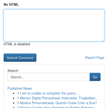
No HTML
HTML is disabled
Report Page
Search
Go
Published News
1
I am is unable to complete the query ....
1
Mentor Digital Perusahaan Indonesia: Tingkatkan...
1
Música Personalizada: Quanto Custa Criar a Sua?
1
Marine Construction Services in Mobile Alabama