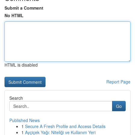
Submit a Comment
No HTML
HTML is disabled
Report Page
Search
Go
Published News
1
Secure A Fresh Profile and Access Details
1
Ayçiçek Yağı: Niteliği ve Kullanım Yeri