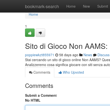
Home
bookmark-search
Home
New
Submit
Home
1
Sito di Gioco Non AAMS:
poppiewkzt855971
58 days ago
News
Discuss
Stai cercando un sito di gioco online Non AAMS? Questa 
Analizzeremo cosa significa giocare con siti senza a
Comments
Who Upvoted
Comments
Submit a Comment
No HTML