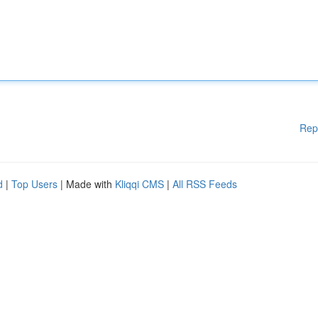
Rep
d
|
Top Users
| Made with
Kliqqi CMS
|
All RSS Feeds