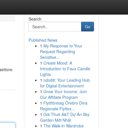
Search
Go
Published News
1
My Response to Your
Request Regarding
Sensitive...
1
Create Mood: A
Introduction to Faux Candle
settore.
Lights
1
ndo88: Your Leading Hub
for Digital Entertainment
1
Grow Your Income: Join
Our Affiliate Program
1
Flyttföretag Örebro Dina
Regionala Flyttex...
1
Giá Thuê A&T Dự Án Sky
Garden Mới Nhất
1
The Walk-In Wardrobe