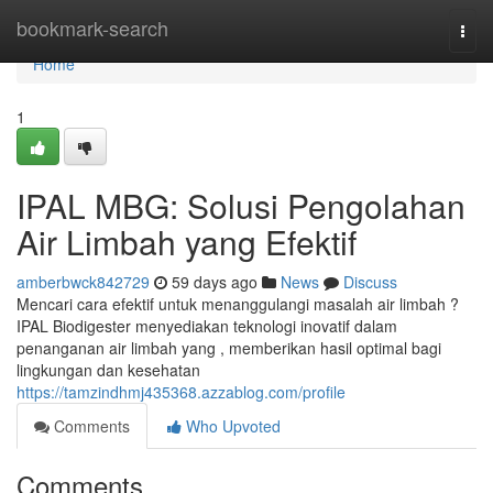
Home
bookmark-search
Togg
navi
Home
1
IPAL MBG: Solusi Pengolahan
Air Limbah yang Efektif
amberbwck842729
59 days ago
News
Discuss
Mencari cara efektif untuk menanggulangi masalah air limbah ?
IPAL Biodigester menyediakan teknologi inovatif dalam
penanganan air limbah yang , memberikan hasil optimal bagi
lingkungan dan kesehatan
https://tamzindhmj435368.azzablog.com/profile
Comments
Who Upvoted
Comments