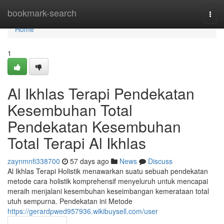
Home
bookmark-search
Togg
navi
Home
1
Al Ikhlas Terapi Pendekatan
Kesembuhan Total
Pendekatan Kesembuhan
Total Terapi Al Ikhlas
zaynmnfi338700
57 days ago
News
Discuss
Al Ikhlas Terapi Holistik menawarkan suatu sebuah pendekatan
metode cara holistik komprehensif menyeluruh untuk mencapai
meraih menjalani kesembuhan keseimbangan kemerataan total
utuh sempurna. Pendekatan ini Metode
https://gerardpwed957936.wikibuysell.com/user