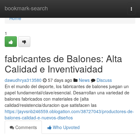
Home
bookmark-search
Togg
navi
Home
1
fabricantes de Balones: Alta
Calidad e Inventivaidad
dawudhrya313580
57 days ago
News
Discuss
En el mundo del deporte, los fabricantes de balones juegan un
papel fundamental/clave/esencial. Desarrollan una variedad de
balones fabricados con materiales de {alta
calidad/resistencia/duracion que satisfacen las
https://jayvsnb246559.oblogation.com/38727043/productores-de-
balones-calidad-e-nuevos-diseños
Comments
Who Upvoted