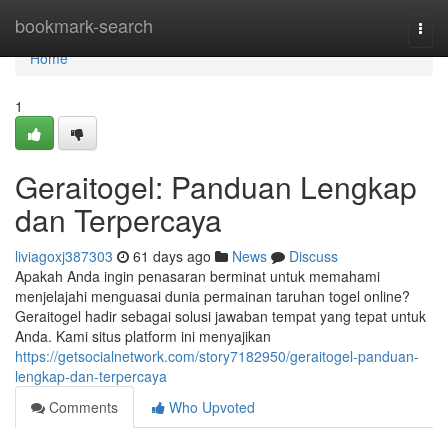
Home
bookmark-search
Togg
navi
Home
1
Geraitogel: Panduan Lengkap
dan Terpercaya
liviagoxj387303
61 days ago
News
Discuss
Apakah Anda ingin penasaran berminat untuk memahami
menjelajahi menguasai dunia permainan taruhan togel online?
Geraitogel hadir sebagai solusi jawaban tempat yang tepat untuk
Anda. Kami situs platform ini menyajikan
https://getsocialnetwork.com/story7182950/geraitogel-panduan-
lengkap-dan-terpercaya
Comments
Who Upvoted